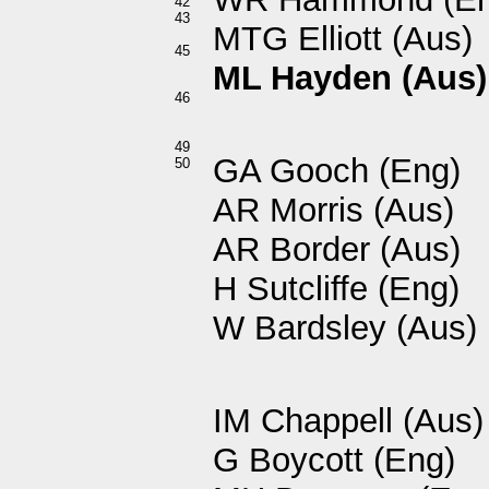
42
43
MTG Elliott (Aus)
45
ML Hayden (Aus)
46
49
GA Gooch (Eng)
50
AR Morris (Aus)
AR Border (Aus)
H Sutcliffe (Eng)
W Bardsley (Aus)
IM Chappell (Aus)
G Boycott (Eng)