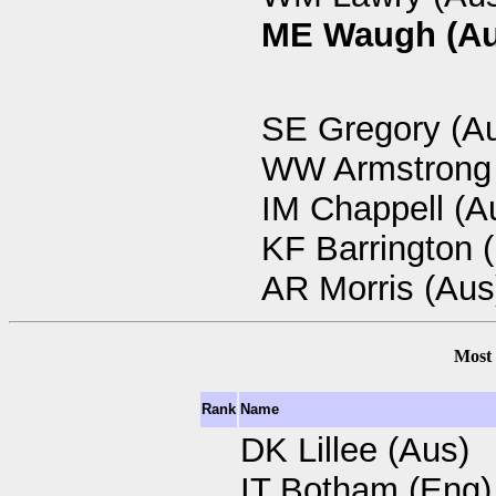
ME Waugh (Au
SE Gregory (A
WW Armstrong 
IM Chappell (A
KF Barrington 
AR Morris (Aus
Most 
Rank
Name
DK Lillee (Aus)
IT Botham (Eng)