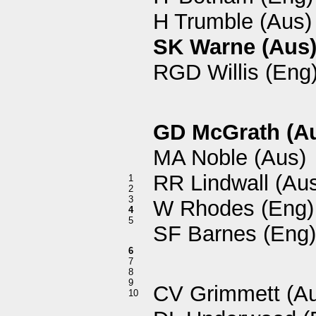
H Trumble (Aus)
SK Warne (Aus
RGD Willis (Eng
GD McGrath (A
MA Noble (Aus)
RR Lindwall (Au
1
2
3
W Rhodes (Eng)
4
5
SF Barnes (Eng)
6
7
8
9
CV Grimmett (A
10