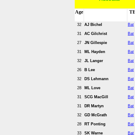
Age
T
32
AJ Bichel
Bat
31
AC Gilchrist
Bat
27
JN Gillespie
Bat
31
ML Hayden
Bat
32
JL Langer
Bat
26
B Lee
Bat
32
DS Lehmann
Bat
28
ML Love
Bat
31
SCG MacGill
Bat
31
DR Martyn
Bat
32
GD McGrath
Bat
28
RT Ponting
Bat
33
SK Warne
Bat