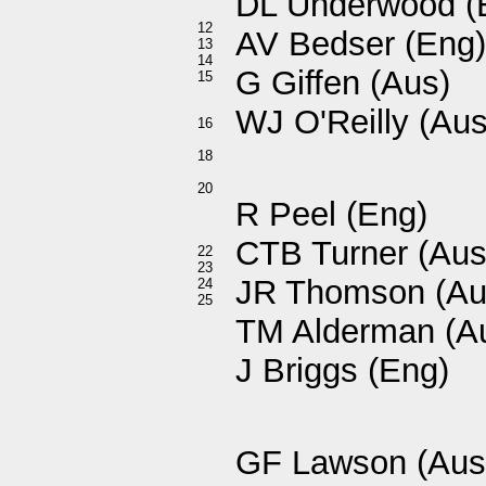
DL Underwood (
12
AV Bedser (Eng)
13
14
G Giffen (Aus)
15
WJ O'Reilly (Aus
16
18
20
R Peel (Eng)
CTB Turner (Aus
22
23
JR Thomson (Au
24
25
TM Alderman (A
J Briggs (Eng)
GF Lawson (Aus