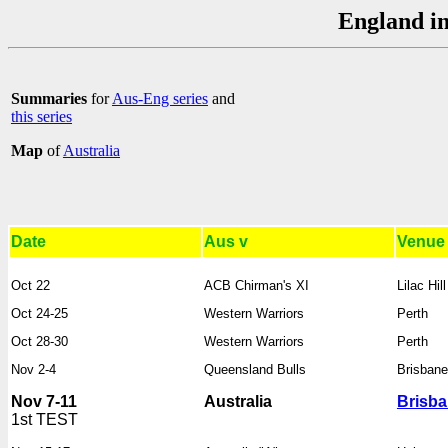
England in
Summaries
for
Aus-Eng series
and
this series
Map
of
Australia
Date
Aus v
Venue
Oct 22
ACB Chirman's XI
Lilac Hill
Oct 24-25
Western Warriors
Perth
Oct 28-30
Western Warriors
Perth
Nov 2-4
Queensland Bulls
Brisban
Nov 7-11
Australia
Brisb
1st TEST