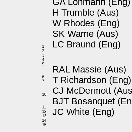
GA Lohmann (Eng)
H Trumble (Aus)
W Rhodes (Eng)
SK Warne (Aus)
LC Braund (Eng)
1
2
3
4
5
RAL Massie (Aus)
6
T Richardson (Eng)
7
CJ McDermott (Aus
10
BJT Bosanquet (En
11
JC White (Eng)
12
13
14
15