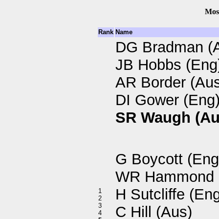
Most
Rank
Name
DG Bradman (
JB Hobbs (Eng
AR Border (Aus
DI Gower (Eng
SR Waugh (Au
G Boycott (Eng
WR Hammond 
H Sutcliffe (En
1
2
3
C Hill (Aus)
4