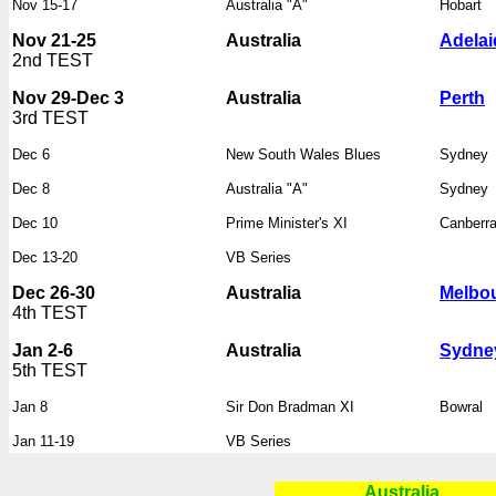
Nov 15-17
Australia "A"
Hobart
Nov 21-25
Australia
Adelai
2nd TEST
Nov 29-Dec 3
Australia
Perth
3rd TEST
Dec 6
New South Wales Blues
Sydney
Dec 8
Australia "A"
Sydney
Dec 10
Prime Minister's XI
Canberr
Dec 13-20
VB Series
Dec 26-30
Australia
Melbo
4th TEST
Jan 2-6
Australia
Sydne
5th TEST
Jan 8
Sir Don Bradman XI
Bowral
Jan 11-19
VB Series
Australia