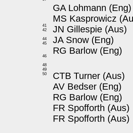
GA Lohmann (Eng)
MS Kasprowicz (Au
41
JN Gillespie (Aus)
42
JA Snow (Eng)
44
45
RG Barlow (Eng)
46
48
49
CTB Turner (Aus)
50
AV Bedser (Eng)
RG Barlow (Eng)
FR Spofforth (Aus)
FR Spofforth (Aus)