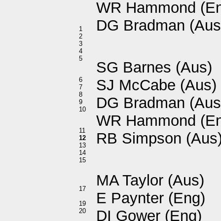
WR Hammond (En
DG Bradman (Aus
1
2
3
4
5
SG Barnes (Aus)
6
SJ McCabe (Aus)
7
8
DG Bradman (Aus
9
10
WR Hammond (En
11
RB Simpson (Aus
12
13
14
15
MA Taylor (Aus)
17
E Paynter (Eng)
19
20
DI Gower (Eng)