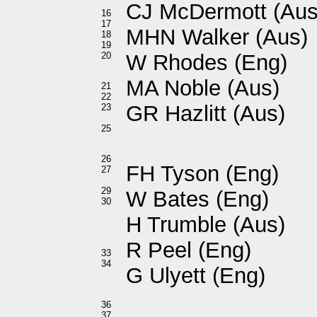
CJ McDermott (Aus
16
17
MHN Walker (Aus)
18
19
20
W Rhodes (Eng)
MA Noble (Aus)
21
22
GR Hazlitt (Aus)
23
25
26
FH Tyson (Eng)
27
29
W Bates (Eng)
30
H Trumble (Aus)
R Peel (Eng)
33
34
G Ulyett (Eng)
36
37