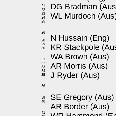
DG Bradman (Aus
21
22
WL Murdoch (Aus
23
24
25
26
N Hussain (Eng)
28
29
KR Stackpole (Au
30
WA Brown (Aus)
31
32
AR Morris (Aus)
33
34
J Ryder (Aus)
35
36
SE Gregory (Aus)
39
40
AR Border (Aus)
41
WR Hammond (En