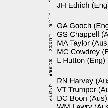
5
JH Edrich (Eng
6
7
8
9
GA Gooch (Eng
10
GS Chappell (A
11
12
MA Taylor (Aus
13
14
MC Cowdrey (
15
L Hutton (Eng)
16
17
18
19
20
RN Harvey (Au
21
VT Trumper (A
22
23
DC Boon (Aus)
24
25
WM Lawry (Au