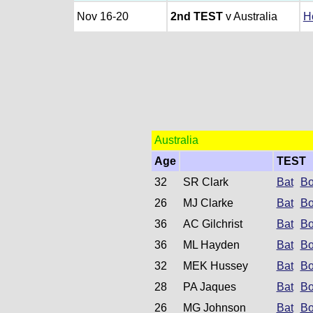
Nov 16-20
2nd TEST
v Australia
H
Australia
Age
TEST
32
SR Clark
Bat
Bo
26
MJ Clarke
Bat
Bo
36
AC Gilchrist
Bat
Bo
36
ML Hayden
Bat
Bo
32
MEK Hussey
Bat
Bo
28
PA Jaques
Bat
Bo
26
MG Johnson
Bat
Bo