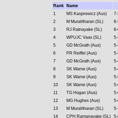
Rank
Name
1
MS Kasprowicz (Aus)
7
2
M Muralitharan (SL)
6
3
RJ Ratnayake (SL)
6
4
WPUJC Vaas (SL)
5
5
GD McGrath (Aus)
5
6
PR Reiffel (Aus)
5
7
GD McGrath (Aus)
5
8
SK Warne (Aus)
5
9
SK Warne (Aus)
5
10
SK Warne (Aus)
5
11
TG Hogan (Aus)
5
12
MG Hughes (Aus)
5
13
M Muralitharan (SL)
5
14
CPH Ramanayake (SL)
5