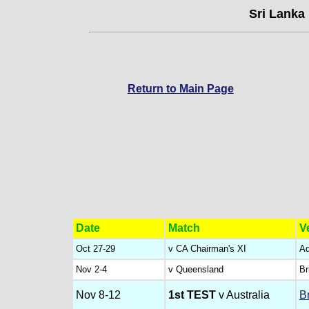
Sri Lanka 
Return to Main Page
Date
Match
V
Oct 27-29
v CA Chairman's XI
Ad
Nov 2-4
v Queensland
Br
Nov 8-12
1st TEST
v Australia
B