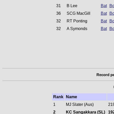
31
B Lee
Bat
Bo
36
SCG MacGill
Bat
Bo
32
RT Ponting
Bat
Bo
32
A Symonds
Bat
Bo
Record pe
Rank
Name
1
MJ Slater (Aus)
21
2
KC Sangakkara (SL)
19