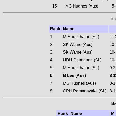
15
MG Hughes (Aus)
5
Bes
Rank
Name
1
M Muralitharan (SL)
11-
2
SK Warne (Aus)
10
3
SK Warne (Aus)
10
4
UDU Chandana (SL)
10
5
M Muralitharan (SL)
9-2
6
B Lee (Aus)
8-1
7
MG Hughes (Aus)
8-1
8
CPH Ramanayake (SL)
8-1
Mos
Rank
Name
M