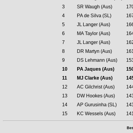
3
SR Waugh (Aus)
17
4
PA de Silva (SL)
16
5
JL Langer (Aus)
16
6
MA Taylor (Aus)
16
7
JL Langer (Aus)
16
8
DR Martyn (Aus)
16
9
DS Lehmann (Aus)
15
10
PA Jaques (Aus)
15
11
MJ Clarke (Aus)
14
12
AC Gilchrist (Aus)
14
13
DW Hookes (Aus)
14
14
AP Gurusinha (SL)
14
15
KC Wessels (Aus)
14
Bes