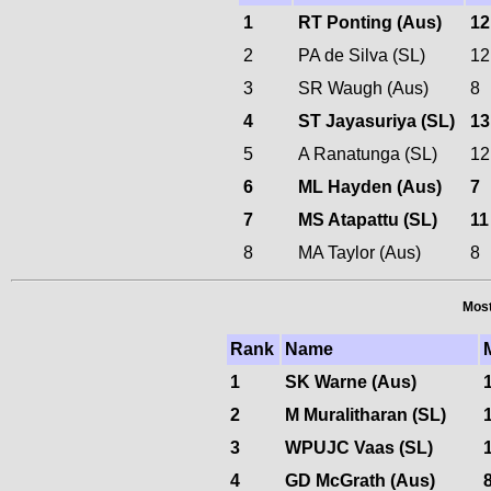
1
RT Ponting (Aus)
12
2
PA de Silva (SL)
12
3
SR Waugh (Aus)
8
4
ST Jayasuriya (SL)
13
5
A Ranatunga (SL)
12
6
ML Hayden (Aus)
7
7
MS Atapattu (SL)
11
8
MA Taylor (Aus)
8
Most
Rank
Name
1
SK Warne (Aus)
2
M Muralitharan (SL)
3
WPUJC Vaas (SL)
4
GD McGrath (Aus)