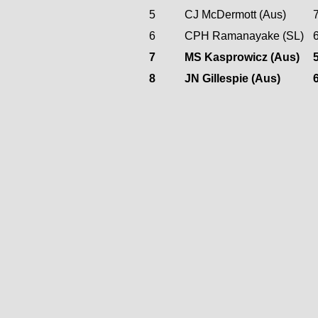
5
CJ McDermott (Aus)
6
CPH Ramanayake (SL)
7
MS Kasprowicz (Aus)
8
JN Gillespie (Aus)